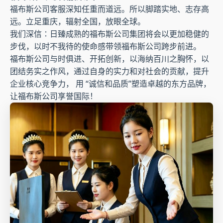
福布斯公司客服深知任重而道远。所以脚踏实地、志存高
远。立足重庆，辐射全国，放眼全球。
我们深信∶日臻成熟的福布斯公司集团将会以更加稳健的
步伐，以时不我待的使命感带领福布斯公司跨步前进。
福布斯公司与时俱进、开拓创新，以海纳百川之胸怀，以
团结务实之作风，通过自身的实力和对社会的贡献，提升
企业核心竞争力， 用 “诚信和品质”塑造卓越的东方品牌，
让福布斯公司享誉国际！