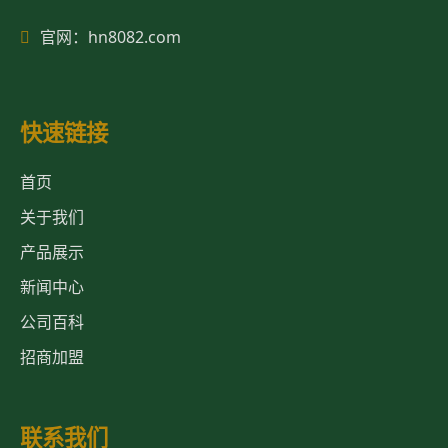
官网：hn8082.com
快速链接
首页
关于我们
产品展示
新闻中心
公司百科
招商加盟
联系我们