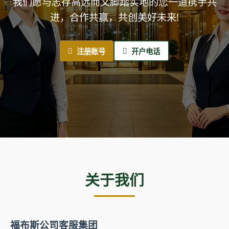
我们愿与志存高远而又脚踏实地的您一道携手共
进，合作共赢，共创美好未来!
注册账号
开户电话
关于我们
福布斯公司客服集团