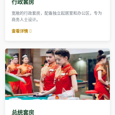
行政套房
宽敞的行政套房，配备独立起居室和办公区，专为
商务人士设计。
查看详情
总统套房