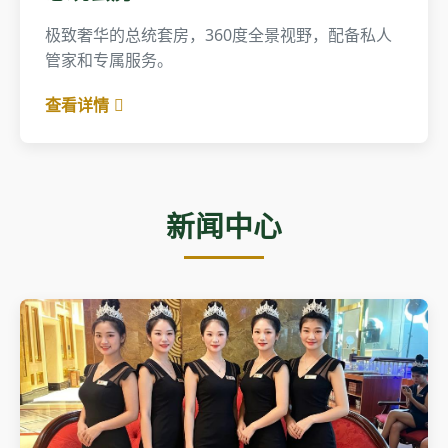
极致奢华的总统套房，360度全景视野，配备私人
管家和专属服务。
查看详情
新闻中心